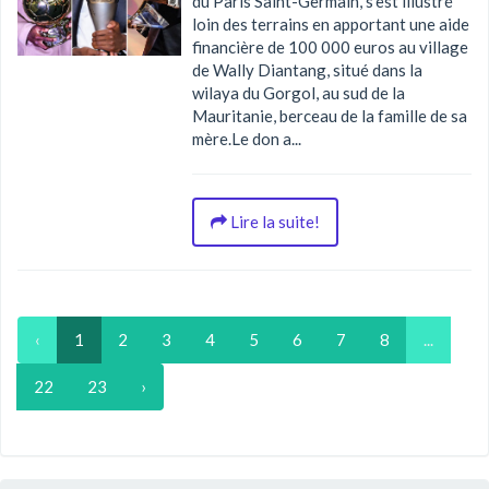
du Paris Saint-Germain, s’est illustré
loin des terrains en apportant une aide
financière de 100 000 euros au village
de Wally Diantang, situé dans la
wilaya du Gorgol, au sud de la
Mauritanie, berceau de la famille de sa
mère.Le don a...
Lire la suite!
‹
1
2
3
4
5
6
7
8
...
22
23
›