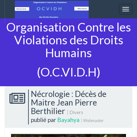
Togg
Navig
Organisation Contre les
Violations des Droits
Humains
(O.C.VI.D.H)
Nécrologie : Décès de
Maitre Jean Pierre
Berthilier
|
Divers
publié par
Bayahya
|
Webmaster